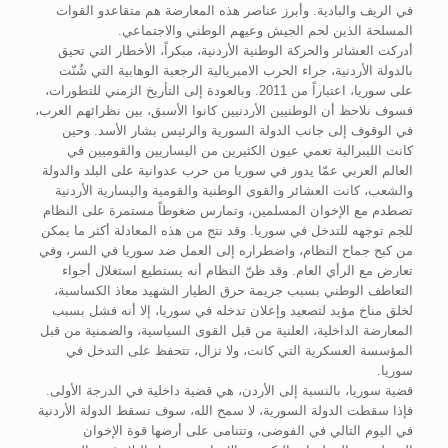
في الريف والبادية. وأبرز عناصر هذه المعارضة هم متقاعدو القوات
المسلحة الذين لحم الجيش وعيهم الوطني والاجتماعي.
أدركت العشائر والحركة الوطنية الأردنية، مبكراً، الأخطار التي تحيق
بالدولة الأردنية، جراء الحرب الامبريالية الرجعية الوهابية التي شُنّت
على سوريا، اعتباراً من 2011. وبالعودة إلى التأريخ الزمني للتطورات،
فسوف نلاحظ أن الوطنيين الأردنيين كانوا الأسبق، بين نظرائهم العرب،
في الوقوف إلى جانب الدولة السورية والرئيس بشار الأسد. وحين
كانت الليبرالية تعمي عيون الكثيرين من اليساريين والقوميين في
العالم العربي عمّا يدور في سوريا من حرب عدوانية على البلد والدولة
والشعب، كانت العشائر والقوى الوطنية والقومية واليسارية الأردنية
تصطدم مع الإخوان المسلمين، وتمارس ضغوطاً مستمرة على النظام
للجم توجهه للتدخل في سوريا. وقد نتج من هذه المعادلة أكثر ما يمكن
من كبح جماح النظام، واضطراره إلى العمل ضد سوريا في السر، وفي
تعارض مع الرأي العام. وقد ظنّ النظام أنه يستطيع استغلال أجواء
التعاطف الوطني بسبب جريمة حرق الطيار الشهيد معاذ الكساسبة،
لخلق مناخ مؤيد لتصعيد وإعلان تدخله في سوريا، إلا أنه فشل بسبب
المعارضة الداخلية، العلنية من قبل القوى السياسية، والضمنية من قبل
المؤسسة العسكرية التي كانت، ولا تزال، تتحفظ على التدخل في
سوريا.
قضية سوريا، بالنسبة إلى الأردن، هي قضية داخلية في الدرجة الأولى.
فإذا سقطت الدولة السورية، لا سمح الله، سوف تسقط الدولة الأردنية
في اليوم التالي في الفوضى، وتتنامى على أرضها قوة الإخوان