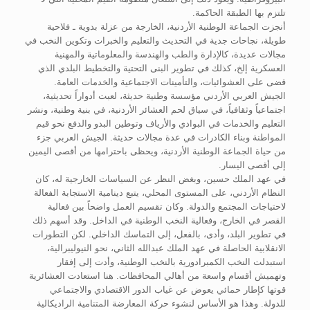
تلتزم بها الطبقة الحاكمة.
أنجزت الجماعة الوطنية الأردنية، الخارجة من عزلة بدوية ـ فلاحية
طويلة، نجاحات جدية في التحديث والتعليم والخبرات وتكوين النخب في
مجالات عديدة، كالإدارة والطب والهندسة والمعلوماتية والمهنية
العسكرية إلخ، كذلك في تطوير البنى التحتية والتخطيط البلدي الذي
قضى على العشوائيات، والتأمينات الاجتماعية والخدمات العامة.
الجيش العربي الأردني مؤسسة وطنية حديثة، لعبت أدواراً تحديثية،
اجتماعياً وثقافياً، في سياق لحم العشائر الأردنية، في بنية وطنية، ونشر
التعليم والخدمات في البوادي والأرياف وتوطين البدو والدفع نحو قيم
المواطنة وبناء الكادرات في عدة مجالات حديثة. الجيش العربي جزء
من حياة الجماعة الوطنية الأردنية، ويحظى باحترامها من أقصى اليمين
إلى أقصى اليسار.
في عهد الملك حسين، وبغض النظر عن السياسات الخارجية له، كان
النظام الأردني، على المستوى المحلي، يتبع دينامية الاستجابة الفعالة
لاحتياجات المجتمع والدولة. وكان تقسيم العمل واضحاً بين فعالية
القصر في الخارج، وفعالية النخب الوطنية في الداخل. وقد أسهم ذلك
في تطوير البلد، وأدى، بالفعل، إلى التماسك الداخلي. لكن التطورات
الانقلابية الحاصلة في عهد الملك عبدالله الثاني، نحو النيوليبرالية،
استبدلت النخب الكمبرادورية بالنخب الوطنية، وأدت إلى إفقار
وتهميش أقسام واسعة من أهالي المحافظات. هنا استعادت العشائرية
قوتها كإطار حمائي يعوض عن غياب الدور الاقتصادي والاجتماعي
للدولة. وهذا هو الأساس لنشوء حركة المعارضة المتنامية الراديكالية