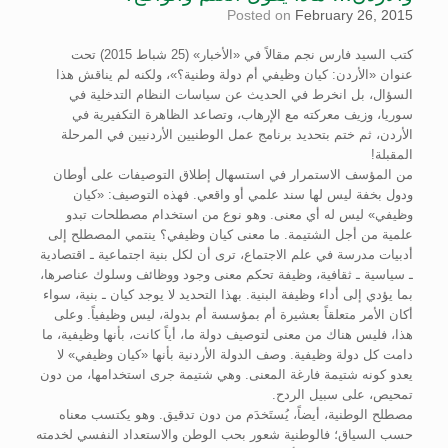
Posted on
February 26, 2015
كتب السيد فارس نجم مقالاً في «الأخبار» (25 شباط 2015) تحت
عنوان «الأردن: كيان وظيفي أم دولة وطنية؟»، ولكنه لم يناقش هذا
السؤال، بل انخرط في الحديث عن سياسات النظام التدخلية في
سوريا، وزيف معركته مع الإرهاب، وتصاعد الظاهرة التكفيرية في
الأردن، ثم ختم بتحديد برنامج عمل الوطنيين الأردنيين في المرحلة
المقبلة!
من المؤسف الاستمرار في استسهال إطلاق التوصيفات على أوطان
ودول بخفة ليس لها سند علمي أو واقعي. فهذه التوصيف: «كيان
وظيفي» ليس له أي معنى. وهو نوع من استخدام مصطلحات تبدو
علمية من أجل الشتيمة. ما معنى كيان وظيفي؟ ينتمي المصطلح إلى
أدبيات مدرسة في علم الاجتماع، ترى أن لكل بنية اجتماعية ـ اقتصادية
ـ سياسية ـ ثقافية، وظيفة تحكم معنى وجود ووظائف وسلوك عناصرها،
بما يؤدي إلى أداء وظيفة البنية. بهذا التحديد لا يوجد كيان ـ بنية، سواء
أكان الأمر متعلقاً بعشيرة أم بمؤسسة أم بدولة، ليس وظيفياً. وعلى
هذا، فليس هناك من معنى لتوصيف دولة ما، أياً كانت، بأنها وظيفية، ما
دامت كل دولة وظيفية. وصف الدولة الأردنية بأنها «كيان وظيفي» لا
يعدو كونه شتيمة فارغة المعنى. وهي شتيمة جرى استخدامها، من دون
تمحيص، على سبيل الردح.
مصطلح الوطنية، أيضاً، يُستَخدَم من دون تدقيق. وهو يكتسب معناه
حسب السياق؛ فالوطنية شعور بحب الوطن والاستعداد النفسي لخدمته