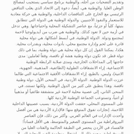
وتقديم التضحيات من أجله، والوطنية برنامج سياسي يستجيب لمصالح
الوطن العليا. والوطنية هي، أيضاً، دعوة إلى الاتحاد الذي يغلب التناقض
الرئيسي مع الخارج على التناقضات الداخلية، والوطنية هي حركة معادية
للاستعمار والنفوذ الأجنبيين. والدولة الوطنية هي الدولة التي تتطابق
بنيتها، كلياً أو جزئياً، مع عناصر التشكيلة المحلية واحتياجاتها. وهي تدخل
في أزمة حين لا تعود كذلك. والوطنية هي ضرب من أيديولوجيا لاحمة
لمجتمع ودولة. الدولة الوطنية، في أبسط أشكالها، هي دولة محلية
قادرة على لحم وإدارة مجتمع محلي، بأدوات محلية، وبقدرات محلية.
هكذا، يمكننا القول إن كل دولة محلية هي دولة وطنية، بما في ذلك
دولة قطر. قد تكون دولة وطنية هشة أو ناقصة، وفقاً لعاملين: مدى
حاجتها إلى المداخلات الخارجية، ومدى صلابة الرابطة الوطنية
الاجتماعية، إزاء الانشقاقات الطولية (الطائفية، المذهبية، الجهوية،
الاتنية)، وليس، بالطبع، إزاء الانشقاقات الأفقية الاجتماعية التي طالما
عززت الدولة الوطنية. الدولة الأردنية، في المنحى الأول، دولة وطنية
ناقصة. وهذا ينطبق على كثير من الدول الوطنية. ولكنها تستند، في
المنحى الثاني، إلى عصبية محلية لاحمة غير متشققة طائفياً أو مذهبياً
أو اتنياً، وتستوعب الجماعة الوطنية الأردنية كلها.
على المستوى المحلي، حققت الدولة الأردنية، بسبب عصبيتها الداخلية
اللاحمة، إنجازات تفوق المتوقع منها؛ فالإدارة الأردنية هي من أفضل
وأحدث الإدارات في العالم العربي. وأكثر من ذلك، فإن العناصر
البيروقراطية من المستوى الصغير والمتوسط، هي الأقل فساداً؛
فالفساد في الأردن ينحصر في الطبقة الحاكمة والفئات العليا من
البيروقراطية. ويعود ذلك إلى اشتغال منظومة القيم المحلية التي لا