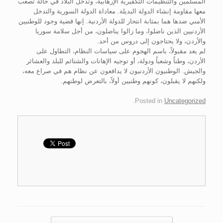
المسلمين والتنظيمات التكفيرية الإرهابية، وتدخل البلاد في حالة تصعب
معها مقاومة إنشاء الدولة البديلة. معاداة الدولة السورية والتدخل
الأمني ضدها هما بمثابة انتحار للدولة الأردنية. إنها قضية وجود للوطنيين
الأردنيين الذين ناضلوا، وما زالوا يناضلون، من أجل سلامة سوريا
والأردن، ولا يحتاجون إلى دروس من أحد.
لم يعد مقبولاً، باسم الهجوم على سياسات النظام، التطاول على
الأردن، وطناً وشعباً ودولة، أو توجيه الإهانات والشتائم للبلد والعشائر
والجيش. الوطنيون الأردنيون لا يدافعون عن نظام هم في صراع معه،
ولكنهم لا يقبلون، كونهم وطنيين أولاً، بالتعرض لوطنهم.
.
Posted in
Uncategorized
Post navigation