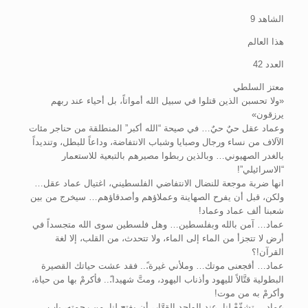
الشاهد 9
هذا العالم
العدد 42
معتز السلطي
«ولا تحسبن الذين قتلوا في سبيل الله أمواتاً، بل أحياء عند ربهم
يرزقون»
وعماد عقل حيٌ حيٌ… في صيحة “الله أكبر” المنطلقة من حناجر مئات
الآلاف من نساء ورجال وصبايا وشباب الانتفاضة، وداعاً للبطل، وتنديداً
بالغدر الصهيوني… وبالذين ربطوا مصيرهم بالتبعية للاستعمار
“الاسرائيلي”!
انها ضربة موجعة للنضال الانتفاضي الفلسطيني، اغتيال عماد عقل…
ولكن، قبل أن يفرح الصهاينة وعملاؤهم وأصدقاؤهم… سيخرج من بين
شعبنا ألف عماد وعماد!
عماد… آمن بالله وبفلسطين… وهل فلسطين سوى الله متجسداً في
أرض لا تتجزأ من الماء إلى الماء، ولا تتحدث، من القلب، إلا لغة
القرآن!؟
عماد… أفجعنى موتك… وملأني غيرة.ً.. فقد عشت حياتك القصيرة
البطولية قتَّالاً لليهود وأذناب اليهود، ومتَّ شهيدا.ً.. فأكرمْ بها من حياة،
وأكرمْ به من موت!
عماد… تشفّعْ لنا، عند الواحد القهَّار، أن يفتح لنا، من رحمته، باب