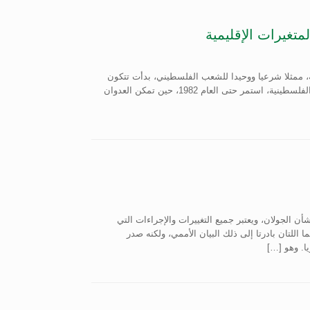
متغيرات الإقليمية
ة التحرير الفلسطينية، ممثلا شرعيا ووحيدا للشعب الفلسطيني، بدأت تتكون
عناصر حل ـ كان هناك اعتقاد بأنه ممكن ـ وجرى حوله سجال سياسي داخل الأوساط الفلسطينية، استمر حتى العام 1982، حين تمكن العدوان
بشأن الجولان، ويعتبر جميع التغييرات والإجراءات التي
 اللتان بادرتا إلى ذلك البيان الأممي، ولكنه صدر
ا. وهو […]