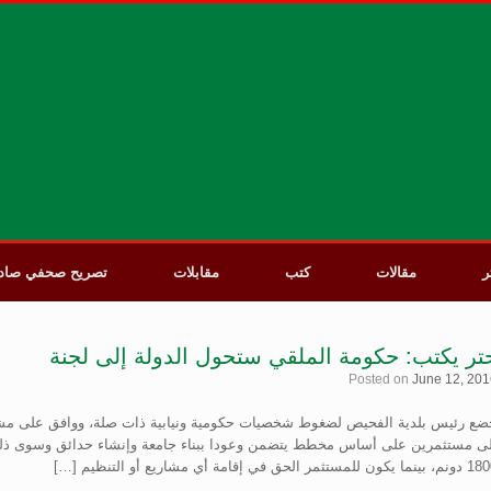
ر
مقالات
كتب
مقابلات
تصريح صحفي صادر 
تر يكتب: حكومة الملقي ستحول الدولة إلى لجنة
Posted on
June 12, 201
ضع رئيس بلدية الفحيص لضغوط شخصيات حكومية ونيابية ذات صلة، ووافق على مشر
ا يكون للمستثمر الحق في إقامة أي مشاريع أو التنظيم […]