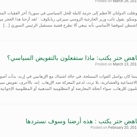
Posted on
March 26, 201
صّلت الدولتان الأعظم إلى حزمة كاملة للحل السياسي في سوريا؛ آخر العقبات المتغل
وسكو. يقول نائب وزير الخارجية الروسي سيرغي ريابكوف: ‘ لقد أزحنا هذا الحجر م
اشنطن لموقفنا الأساسي بأنه ينبغي ألا تطرح قضية مستقبل الرئيس السوري […]
اهض حتر يكتب: ماذا ستفعلون بالتفويض السياسي؟
Posted on
March 13, 201
نما كان بواسل القوات المسلحة، في حالة اشتباك مع الإرهابيين في إربد، بدأت أصو
لاجتماعية والعشائرية، بلا تردد، لدعم المعركة ضد الإرهاب. إنه، بالأحرى، تفويض 
نيون للإرهاب، سواء أبحجّة المعارضة أو المظلومية المذهبية أو المظلومية الإخوانية
اهض حتر يكتب : هذه أرضنا وسوف نستردها
Posted on
February 20, 20