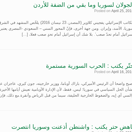
لجولان لسوريا وما بقي من الضفة للأردن
Posted on
April 25, 20
الكاتب الإسرائيلي يفجيني كلاوير (المصدر، 23
ريا، الأسد، وإيران. ومن جهة أخرى، فإنّ المحور السني – السعودي -المصري يعتبر 
رائيل أمام تحدّ صعب’. بلا شك أن إسرائيل أمام تحدٍ صعب فعلا، […]
تّر يكتب : الحرب السورية مستمرة
Posted on
April 16, 20
صبح واضحا أن الرئيس الأميركي، باراك أوباما، ووزير خارجيته، جون كيري، عاجزان 
أن الحل السياسي في سوريا؛ ليس، فقط، لأن الإدارة الأوبامية تعيش أيامها الأخيرة
لسي آي إيه، والضغوط الخارجية الحليفة، سيما من قبل الرياض وأنقرة.مع ذلك، فإن 
اهض حتر يكتب : واشنطن أذعنت وسوريا انتصرت