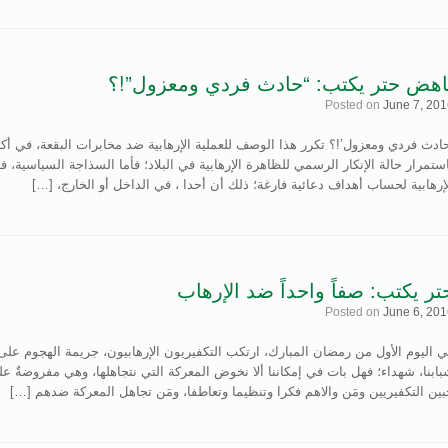
اهض حتر يكتب: “حادث فردي ومعزول”!؟
Posted on
June 7, 201
حادث فردي ومعزول’!؟ تكرر هذا الوصف للعملية الإرهابية ضد مخابرات البقعة، في أ
ستمرار حالة الإنكار الرسمي للظاهرة الإرهابية في البلاد؛ فأما السذاجة السياسية
إرهابية لحساب أهداف دعائية فارغة؛ ذلك أن أحدا ، في الداخل أو الخارج، […]
تر يكتب: صفاً واحداً ضد الإرهاب
Posted on
June 6, 201
ي اليوم الأول من رمضان المبارك، ارتكب التكفيريون الإرهابيون، جريمة الهجوم عل
ابنا، شهداء؛ فهل بات في إمكاننا ألا نخوض المعركة التي نتجاهلها، وهي مفروضةٌ علي
ين التكفيريين ومَن والاهم فكرا وتنظيما وتعاطفا، ومَن تجاهل المعركة ضدهم […]