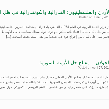
لأردن والفلسطينيون؛ الفدرالية والكونفدرالية في ظل ال
Posted on
June 5, 201
إثر قرار القمة العربية في العام 1974، القاضي بالاعتراف بمنظم
لإسرائيلي على لبنان من إخراج قوى (م. ت.ف) من هذا البلد، بحيث أصبحت […]
لجولان .. مفتاح حل الأزمة السورية
Posted on
April 27, 20
خلال 48 ساعة، تحرّك مجلس الأمن الدولي لإصدار بيان يدين التصريحات الإسرائيلية 
خذتها تل أبيب في ‘مرتفعات الجولان السورية المحتلة،’ باطلة تماما. مصر وفنزويلا هما
الإجماع، ما يؤكد على عنصر رئيسي من عناصر التفاهم الروسي ـ الأميركي حول سوري