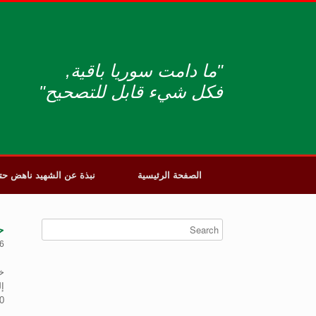
"ما دامت سوريا باقية,
فكل شيء قابل للتصحيح"
الصفحة الرئيسية
نبذة عن الشهيد ناهض حت
ح
6
خ
1800 دونم، بينم