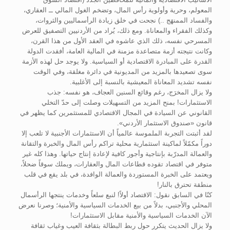
المعولم، وحرية وأولوية رأس المال، وتضخم الغول المالي ــ العقاري،
والفساد الممنهَج ..) نجحت في خلق زيادة الرأسماليين والثروات،
وكذلك الفقراء والمعاناة. ومع ذلك، يُراد من الأردنيين التصفيق للعرض
المسرحي نفسه، ذلك الذي عاشوه في العقد الأول من هذا القرن،
وكانت نتيجته أزمة متصاعدة مزمنة في المالية العامة، أفقدت الدولة
القدرة على المبادرة الاقتصادية أو السياسية. ولا يوجد حل لهذه الأزمة
سوى تصعيدها بالمزيد من المديونية في دائرة مغلقة، وفي الوقت
نفسه تشديد المعاناة المعيشية بالنسبة إلى الأغلبية.
ولا يزال المخرَج، رغم وقائع السنين العجاف، هو نفسه: جذب
الاستثمارات! بمنح المزيد من التسهيلات وصلت إلى حدّ التخلي
القانوني عن السيادة في المجال الاقتصادي للمستثمرين كما يظهر في
قانون «صندوق الاستثمار الأردني».
لقد أثبتت التجربة الملموسة عالمياً أن الاستثمارات الأجنبية لا تلعب إلا
دوراً مكمّلاً لماكينة استثمارية محلية تراكم رأس المال والخبرة والتقانة
والعمالة المدرّبة بإنتاجية وأجور كافية لإعادة إنتاج حياتها. وهذا كله غير
متوفر في اقتصاد تقوده قطاعات المال والعقارات، ويملك سوقاً ضحلاً،
ويعتمد على الخبرة المستوردة والعمالة الوافدة، في بلد يقع في قلب
منطقة تحترق بالنار!
كنّا في السابق نقول: الاقتصاد أولاً! لنبع سلعاً وخدمات ينتجها الرأسمال
المحلي والأجنبي، بدلاً من بيع الخدمات السياسية والأمنية؛ وصرنا نعرض
الآن الخدمات السياسية والأمنية مقابل الاستثمارات!
ولا يزال الحديث يتكرر حول ربط البطالة بثقافة العيب وغياب ثقافة