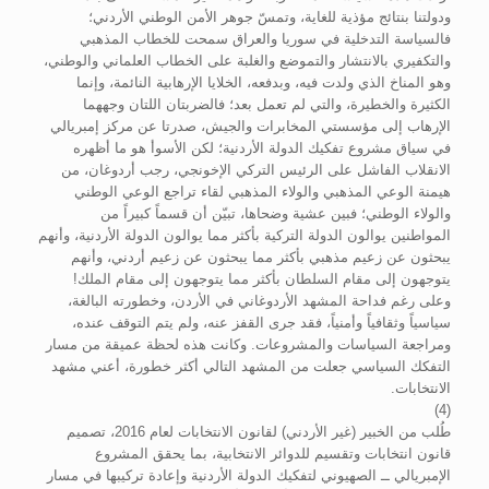
ودولتنا بنتائج مؤذية للغاية، وتمسّ جوهر الأمن الوطني الأردني؛
فالسياسة التدخلية في سوريا والعراق سمحت للخطاب المذهبي
والتكفيري بالانتشار والتموضع والغلبة على الخطاب العلماني والوطني،
وهو المناخ الذي ولدت فيه، وبدفعه، الخلايا الإرهابية النائمة، وإنما
الكثيرة والخطيرة، والتي لم تعمل بعد؛ فالضربتان اللتان وجههما
الإرهاب إلى مؤسستي المخابرات والجيش، صدرتا عن مركز إمبريالي
في سياق مشروع تفكيك الدولة الأردنية؛ لكن الأسوأ هو ما أظهره
الانقلاب الفاشل على الرئيس التركي الإخونجي، رجب أردوغان، من
هيمنة الوعي المذهبي والولاء المذهبي لقاء تراجع الوعي الوطني
والولاء الوطني؛ فبين عشية وضحاها، تبيّن أن قسماً كبيراً من
المواطنين يوالون الدولة التركية بأكثر مما يوالون الدولة الأردنية، وأنهم
يبحثون عن زعيم مذهبي بأكثر مما يبحثون عن زعيم أردني، وأنهم
يتوجهون إلى مقام السلطان بأكثر مما يتوجهون إلى مقام الملك!
وعلى رغم فداحة المشهد الأردوغاني في الأردن، وخطورته البالغة،
سياسياً وثقافياً وأمنياً، فقد جرى القفز عنه، ولم يتم التوقف عنده،
ومراجعة السياسات والمشروعات. وكانت هذه لحظة عميقة من مسار
التفكك السياسي جعلت من المشهد التالي أكثر خطورة، أعني مشهد
الانتخابات.
(4)
طُلب من الخبير (غير الأردني) لقانون الانتخابات لعام 2016، تصميم
قانون انتخابات وتقسيم للدوائر الانتخابية، بما يحقق المشروع
الإمبريالي ــ الصهيوني لتفكيك الدولة الأردنية وإعادة تركيبها في مسار