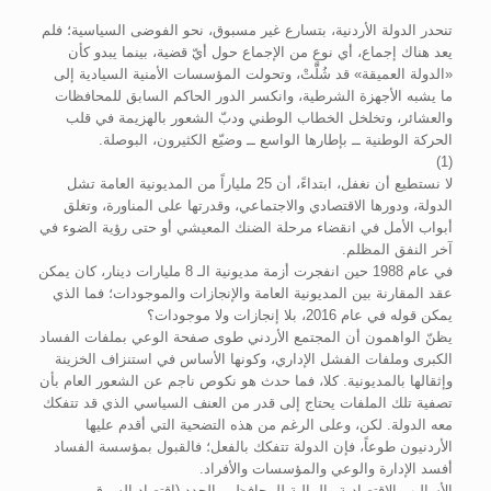
تنحدر الدولة الأردنية، بتسارع غير مسبوق، نحو الفوضى السياسية؛ فلم
يعد هناك إجماع، أي نوعٍ من الإجماع حول أيّ قضية، بينما يبدو كأن
«الدولة العميقة» قد شُلّتْ، وتحولت المؤسسات الأمنية السيادية إلى
ما يشبه الأجهزة الشرطية، وانكسر الدور الحاكم السابق للمحافظات
والعشائر، وتخلخل الخطاب الوطني ودبّ الشعور بالهزيمة في قلب
الحركة الوطنية ــ بإطارها الواسع ــ وضيّع الكثيرون، البوصلة.
(1)
لا نستطيع أن نغفل، ابتداءً، أن 25 ملياراً من المديونية العامة تشل
الدولة، ودورها الاقتصادي والاجتماعي، وقدرتها على المناورة، وتغلق
أبواب الأمل في انقضاء مرحلة الضنك المعيشي أو حتى رؤية الضوء في
آخر النفق المظلم.
في عام 1988 حين انفجرت أزمة مديونية الـ 8 مليارات دينار، كان يمكن
عقد المقارنة بين المديونية العامة والإنجازات والموجودات؛ فما الذي
يمكن قوله في عام 2016، بلا إنجازات ولا موجودات؟
يظنّ الواهمون أن المجتمع الأردني طوى صفحة الوعي بملفات الفساد
الكبرى وملفات الفشل الإداري، وكونها الأساس في استنزاف الخزينة
وإثقالها بالمديونية. كلا، فما حدث هو نكوص ناجم عن الشعور العام بأن
تصفية تلك الملفات يحتاج إلى قدر من العنف السياسي الذي قد تتفكك
معه الدولة. لكن، وعلى الرغم من هذه التضحية التي أقدم عليها
الأردنيون طوعاً، فإن الدولة تتفكك بالفعل؛ فالقبول بمؤسسة الفساد
أفسد الإدارة والوعي والمؤسسات والأفراد.
الأساليب الاقتصادية والمالية للمحافظين الجدد (اقتصاد السوق