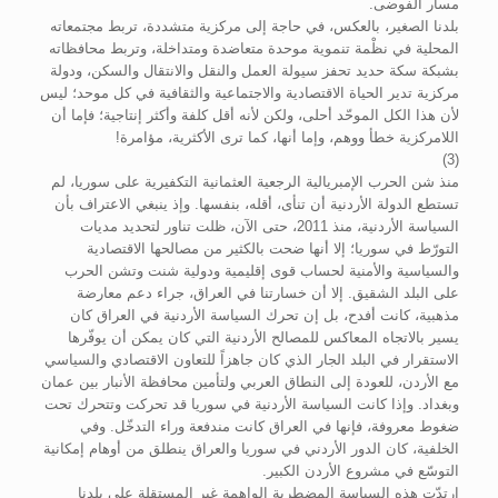
مسار الفوضى.
بلدنا الصغير، بالعكس، في حاجة إلى مركزية متشددة، تربط مجتمعاته
المحلية في نظْمة تنموية موحدة متعاضدة ومتداخلة، وتربط محافظاته
بشبكة سكة حديد تحفز سيولة العمل والنقل والانتقال والسكن، ودولة
مركزية تدير الحياة الاقتصادية والاجتماعية والثقافية في كل موحد؛ ليس
لأن هذا الكل الموحّد أحلى، ولكن لأنه أقل كلفة وأكثر إنتاجية؛ فإما أن
اللامركزية خطأ ووهم، وإما أنها، كما ترى الأكثرية، مؤامرة!
(3)
منذ شن الحرب الإمبريالية الرجعية العثمانية التكفيرية على سوريا، لم
تستطع الدولة الأردنية أن تنأى، أقله، بنفسها. وإذ ينبغي الاعتراف بأن
السياسة الأردنية، منذ 2011، حتى الآن، ظلت تناور لتحديد مديات
التورّط في سوريا؛ إلا أنها ضحت بالكثير من مصالحها الاقتصادية
والسياسية والأمنية لحساب قوى إقليمية ودولية شنت وتشن الحرب
على البلد الشقيق. إلا أن خسارتنا في العراق، جراء دعم معارضة
مذهبية، كانت أفدح، بل إن تحرك السياسة الأردنية في العراق كان
يسير بالاتجاه المعاكس للمصالح الأردنية التي كان يمكن أن يوفّرها
الاستقرار في البلد الجار الذي كان جاهزاً للتعاون الاقتصادي والسياسي
مع الأردن، للعودة إلى النطاق العربي ولتأمين محافظة الأنبار بين عمان
وبغداد. وإذا كانت السياسة الأردنية في سوريا قد تحركت وتتحرك تحت
ضغوط معروفة، فإنها في العراق كانت مندفعة وراء التدخّل. وفي
الخلفية، كان الدور الأردني في سوريا والعراق ينطلق من أوهام إمكانية
التوسّع في مشروع الأردن الكبير.
ارتدّت هذه السياسة المضطربة الواهمة غير المستقلة على بلدنا