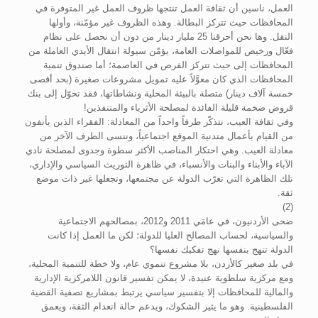
العمل، ناسين أن ثقافة العمل تنتجها ظروف العمل غير المتوفرة في
المحافظات حيث تتركز البطالة. وهذه الظروف غير مؤمّنة، وأولها
النقل. وها نحن أحرقنا 25 مليار دينار من دون أن نحصل على نظام
فعّال ورخيص للمواصلات العامة، يؤمّن سيولة انتقال الأيدي العاملة من
المحافظات إلى حيث تتركز الفرص في العاصمة؛ أما صندوق تنمية
المحافظات الذي كان معوَّلاً عليه تمويل مشروعات صغيرة (بحد أقصى
خمسة آلاف دينار) متصلة بالبيئة المحلية ونشاطاتها، فقد تحوّل إلى بنك
قروض ضخمة قليلة الفائدة لمصلحة الأثرياء والمتنفذين!
وفي ثقافة العيب، نتذكّر طرفاً واحداً من المعادلة: الفقراء الذين يأنفون
من القيام بأعمال متدنية الموقع اجتماعياً، وننسى الطرف الآخر من
معادلة العيب. وهي احتكار المناصب الأكثر سطوة وجدوى لمصلحة نادي
الآباء والأبناء والبنات والأنسباء، في ظاهرة التوريث السياسي والإداري،
تلك الظاهرة التي تغرّب الدولة عن مجتمعها، وتجعلها غير ذات موضع
ثقة.
(2)
ضحى الأردنيون، في عامَي 2011 و2012، بمصالحهم الاجتماعية
والسياسية، لحساب المصالح العليا للدولة؛ لكن ما العمل إذا كانت
الدولة تنهج بنفسها نهج تفكيك نفسها؟
في بلد صغير كالأردن، بلا مشروع تنموي عام، ولا خطة للتنمية المحلية،
ومع مركزية سلطوية عنيدة، لا يمكن تفسير قانون اللامركزية الإدارية
والمالية للمحافظات إلا بتفسير سياسي يرتبط بمشاريع تصفية القضية
الفلسطينية. وهو ما يثير الشكوك، ويدعم حالة انعدام الثقة، ويعمق