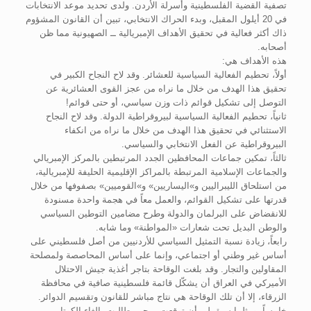
تصفية القضية الفلسطينية وأسرلة الأردن. ولدى تحديد موعد الانتخابات
في 20 أيلول المقبل، وبدء الحراك الانتخابي، تبين أن القانون المشؤوم
ذاك أكثر فعالية في تحقيق الأهداف الإمبريالية ــ الصهيونية مما ظن
أصحابه.
هذه الأهداف هي:
أولاً، تحطيم الفعالية السياسية للعشائر. وقد لاح النجاح الكبير في
تحقيق هذا الهدف من خلال ما نراه من عجز القوى العشائرية عن
التوصل إلى تشكيل قوائم ذات وزن سياسي، أو حتى قوائم!
ثانياً، تحطيم الفعالية السياسية لبيروقراطية الدولة. وقد لاح النجاح
الاستثنائي في تحقيق هذا الهدف من خلال ما نراه من انكفاء
البيروقراطية عن الفعل الانتخابي والسياسي.
ثالثاً، تمكين جماعات المحافظين الجدد المرتبطين بالمركز الإمبريالي
والجماعات الإسلامية المرتبطة بالمراكز الإقليمية الحليفة للإمبريالية،
من استلحاق الليبراليين و»اليساريين» و»القوميين» بصفوفها من خلال
قدرتها على تشكيل القوائم، والعمل معاً في هجمة واحدة مسنودة
للانقضاض على البرلمان والدولة وطرح مضامين التوطين السياسي
والوطن البديل تحت شعارات «المواطنة» وما شابه.
رابعاً، زيادة نسبة التمثيل السياسي للأردنيين من أصل فلسطيني على
أساس غير وطني أو اجتماعي، وإنما على أساس المحاصصة ولمصلحة
المقاولين والتجار. وقد بلغت الوقاحة بتاجر أغذية جيش الاحتلال
الأميركي في العراق أن يشكّل قائمة فلسطينية صافية في محافظة
الزرقاء، إلا أن تلك الوقاحة هي نتاج مباشر للقانون وتقسيم الدوائر.
خامساً، ومثلما سبق لي أن توقعت ــ حين طالبت بإلغاء الكوتا