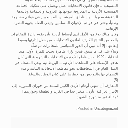
المسيحية ــ فإن قانون الانتخابات عمل ويعمل على تفكيك الجماعة
المسيحية الأردنية ــ المعروفة بتوجهاتها العروبية والعلمانية وتأييدها
للشقيقة سوريا ــ واستلحاق المرشحين المسيحيين في قوائم مشبوهة
وطنياً، وحتى في قوائم الإخوان المسلمين وثيقي الصلة بجبهة النصرة
الإرهابية.
وكان هناك نوع من الأمل لدى أوساط أردنية بأن تقوم دائرة المخابرات
بالحد من النتائج الكارثية لقانون الانتخابات، من خلال إدارتها وضبط
إيقاعها؛ إلا أنه تبين أن الدور السياسي للمخابرات تم شلّه.
وبناءً على كل ما سبق، فنحن بإزاء ظاهرة تحدث للمرة الأولى منذ
انتخابات 1929، حين قاطع الأردنيون الانتخابات التشريعية التي كان
هدفها الإمضاء على المعاهدة الأردنية ــ البريطانية. وهي المتمثلة في
الميل العام في المحافظات نحو مقاطعة الانتخابات النيابية وعدم
الاهتمام بها والتوجس من خطرها على كيان الوطن والدولة.
(5)
المفارقة أن تنتهي أوهام الأردن الكبير الممتد من حوران السورية إلى
الأنبار العراقية، بأردن صغير جداً في الكرك والطفيلة وجوارهما!
*مقالة غير منشورة للشهيد
.
Posted in
Uncategorized