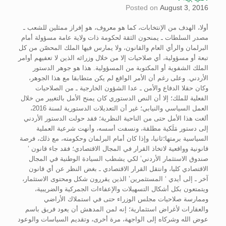
Posted on
August 3, 2016
أولا، الهدف من الإنتخابات، كما هو معروف، هو إفراز ممثلين للشعب ـ
مصدر السلطات ـ يمنحون الثقة لحكومة ذات ولاية عامة مسؤولة أمام
البرلمان والرأي العام والقانون، ولا يمارس فيها الملك المحصّن من كل
تبعة أو مسؤولية، أي صلاحيات إلا من خلال وزرائه الذين لا تعفيهم أوامر
الملك الشفوية أو المكتوبة من المسؤولية. هذا هو جوهر الدستور
الأردني. وعلى رغم أن الأمر الواقع لم يكن متطابقا مع هذا الجوهر،
وكان حقلا الدفاع والأمن ـ عدا الشؤون الخارجية ـ من الصلاحيات
الفعلية للملك؛ إلا أن النص الدستوري كان يمنح الأمل بالتغيير من خلال
العمل السياسي والنيابي؛ غير أن التعديلات الدستورية لسنة 2016،
ألغت هذا الأمل حتى من الناحية النظرية؛ فقد حولت الدستور الأردني
إلى دستور مَلَكية مطلقة، ونسفت أسسه، وأنهت شرعية العملية
السياسية برمتها؛ثانيا، وإذا كان أمام البرلمان وحكومته، مع ذلك، فرصة
قانونية وواقعية لاتخاذ القرار في المجال الاقتصادي؛ فقد جاء قانون ‘
صندوق الاستثمار الأردني’ لكي يشطب السيادة الوطنية في المجال
الاقتصادي كليا، وانتقل القرار الاقتصادي ـ بغض النظر عن أي قانون
آخر ـ إلى أيدي ‘ المستثمرين’ الذين يقررون شكل ومحتوى الاستثمار،
ويتمتعون بكل أشكال التسهيلات والإعفاءات الجمركية والضريبية،
وممارسة صلاحيات مجلس الوزراء حتى في استملاك الأراضي
والعقارات لأغراض استثمارية؛ إنه لمن المدهش أن يعود فريق باسم
عوض الله وشركاه إلى الواجهة، مرة أخرى، وتقديم السياسات والوعود