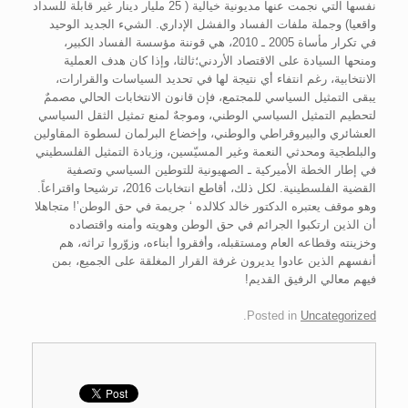
نفسها التي نجمت عنها مديونية خيالية ( 25 مليار دينار غير قابلة للسداد
واقعيا) وجملة ملفات الفساد والفشل الإداري. الشيء الجديد الوحيد
في تكرار مأساة 2005 ـ 2010، هي قوننة مؤسسة الفساد الكبير،
ومنحها السيادة على الاقتصاد الأردني؛ثالثا، وإذا كان هدف العملية
الانتخابية، رغم انتفاء أي نتيجة لها في تحديد السياسات والقرارات،
يبقى التمثيل السياسي للمجتمع، فإن قانون الانتخابات الحالي مصممٌ
لتحطيم التمثيل السياسي الوطني، وموجهٌ لمنع تمثيل الثقل السياسي
العشائري والبيروقراطي والوطني، وإخضاع البرلمان لسطوة المقاولين
والبلطجية ومحدثي النعمة وغير المسيّسين، وزيادة التمثيل الفلسطيني
في إطار الخطة الأميركية ـ الصهيونية للتوطين السياسي وتصفية
القضية الفلسطينية. لكل ذلك، أقاطع انتخابات 2016، ترشيحا واقتراعاً.
وهو موقف يعتبره الدكتور خالد كلالده ‘ جريمة في حق الوطن’! متجاهلا
أن الذين ارتكبوا الجرائم في حق الوطن وهويته وأمنه واقتصاده
وخزينته وقطاعه العام ومستقبله، وأفقروا أبناءه، وزوّروا تراثه، هم
أنفسهم الذين عادوا يديرون غرفة القرار المغلقة على الجميع، بمن
فيهم معالي الرفيق القديم!
.
Posted in
Uncategorized